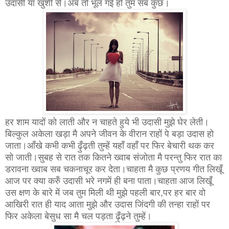
उदासी या खुशी से।अब तो भूल गई हो तुम सब कुछ।
हर शाम यादों को लाती और न चाहते हुये भी उदासी मुझे घेर लेती।
बिल्कुल अकेला खड़ा मै अपने जीवन के वीरान राहों पे बड़ा उदास हो
जाता।आँखे कभी कभी ढ़ुँढ़ती तुम्हें यहाँ वहाँ पर फिर बेचारी थक कर
सो जाती।सुबह से रात तक कितने ख्वाब संजोता मै परन्तु फिर रात का
डरावना ख्वाब सब चकनाचूर कर देता।चाहता मै कुछ प्रणय गीत लिखूँ
आज पर क्या करुँ उदासी भरे नगमें ही बना पाता।चाहता आज लिखूँ
उस क्षण के बारे में जब तुम मिली थी मुझे पहली बार,पर हर बार वो
आखिरी रात ही याद आता मुझे और उदास जिंदगी की तन्हा राहों पर
फिर अकेला बेसुध सा मै चल पड़ता ढ़ुँढ़ने तुम्हें।