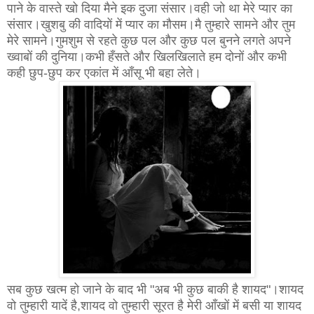
पाने के वास्ते खो दिया मैने इक दुजा संसार।वही जो था मेरे प्यार का
संसार।खुशबु की वादियों में प्यार का मौसम।मै तुम्हारे सामने और तुम
मेरे सामने।गुमशुम से रहते कुछ पल और कुछ पल बुनने लगते अपने
ख्वाबों की दुनिया।कभी हँसते और खिलखिलाते हम दोनों और कभी
कही छुप-छुप कर एकांत में आँसू भी बहा लेते।
सब कुछ खत्म हो जाने के बाद भी "अब भी कुछ बाकी है शायद"।शायद
वो तुम्हारी यादें है,शायद वो तुम्हारी सूरत है मेरी आँखों में बसी या शायद